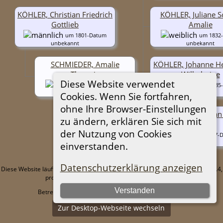
KÖHLER, Christian Friedrich
KÖHLER, Juliane S
Gottlieb
Amalie
um 1801-Datum
um 1832
unbekannt
unbekannt
SCHMIEDER, Amalie
KÖHLER, Johanne He
Theresie
Wilhelmine
Diese Website verwendet
um 1806-Datum
um 1835
unbekannt
unbekannt
Cookies. Wenn Sie fortfahren,
ohne Ihre Browser-Einstellungen
KÖHLER, Christian
zu ändern, erklären Sie sich mit
Friedrich
der Nutzung von Cookies
1837-
unbekannt
einverstanden.
Datenschutzerklärung anzeigen
Diese Website läuft mit
The Next Generation of Genealogy Sitebuilding
v. 15.0.4,
programmiert von Darrin Lythgoe © 2001-2026.
Verstanden
Betreut von
Tino Herrmann
. |
Datenschutzerklärung
.
Zur Desktop-Webseite wechseln