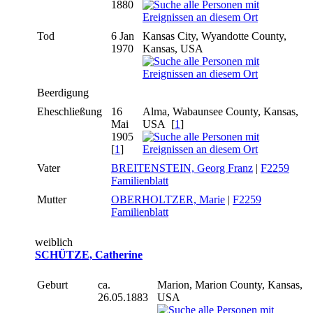
1880
Tod
6 Jan
Kansas City, Wyandotte County,
1970
Kansas, USA
Beerdigung
Eheschließung
16
Alma, Wabaunsee County, Kansas,
Mai
USA [
1
]
1905
[
1
]
Vater
BREITENSTEIN, Georg Franz
|
F2259
Familienblatt
Mutter
OBERHOLTZER, Marie
|
F2259
Familienblatt
weiblich
SCHÜTZE, Catherine
Geburt
ca.
Marion, Marion County, Kansas,
26.05.1883
USA