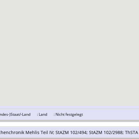
undes-)Staat/-Land
: Land
: Nicht festgelegt
rchenchronik Mehlis Teil IV; StAZM 102/494; StAZM 102/2988; ThSTA G