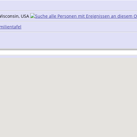
Wisconsin, USA
milientafel