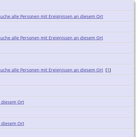
[
1
]