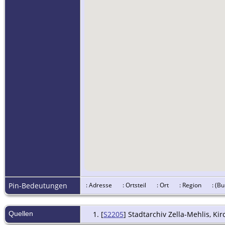
Pin-Bedeutungen
: Adresse
: Ortsteil
: Ort
: Region
: (B
Quellen
[
S2205
] Stadtarchiv Zella-Mehlis, Ki