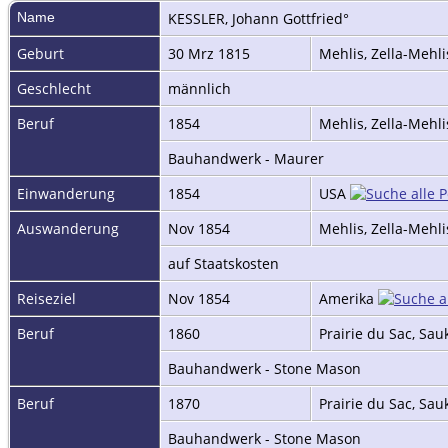
Name
KESSLER
,
Johann Gottfried°
Geburt
30 Mrz 1815
Mehlis, Zella-Mehl
Geschlecht
männlich
Beruf
1854
Mehlis, Zella-Mehl
Bauhandwerk - Maurer
Einwanderung
1854
USA
Auswanderung
Nov 1854
Mehlis, Zella-Mehl
auf Staatskosten
Reiseziel
Nov 1854
Amerika
Beruf
1860
Prairie du Sac, Sa
Bauhandwerk - Stone Mason
Beruf
1870
Prairie du Sac, Sa
Bauhandwerk - Stone Mason