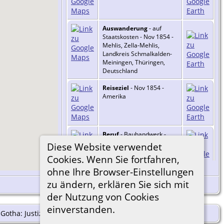
Auswanderung
- auf
Staatskosten - Nov 1854 -
Mehlis, Zella-Mehlis,
Landkreis Schmalkalden-
Meiningen, Thüringen,
Deutschland
Reiseziel
- Nov 1854 -
Amerika
Beruf
- Bauhandwerk -
Stone Mason - 1860 -
Diese Website verwendet
Prairie du Sac, Sauk
Cookies. Wenn Sie fortfahren,
County, Wisconsin, USA
=
Link zu Google Earth
ohne Ihre Browser-Einstellungen
Beruf
- Bauhandwerk -
zu ändern, erklären Sie sich mit
Stone Mason - 1870 -
der Nutzung von Cookies
Prairie du Sac, Sauk
County, Wisconsin, USA
einverstanden.
otha: Justizamt Zella, Nr. 63.