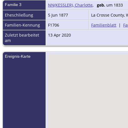
Familie 3
NN(KESSLER), Charlotte
,
geb.
um 1833
Eheschließung
5 Jun 1877
La Crosse County, 
Familien-Kennung
F1706
Familienblatt
|
Fa
Zuletzt bearbeitet
13 Apr 2020
am
Ereignis-Karte