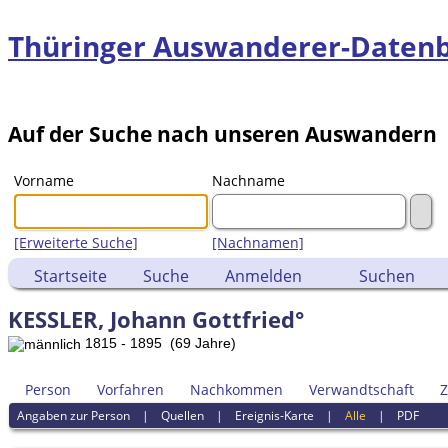
Thüringer Auswanderer-Daten
Auf der Suche nach unseren Auswandern
Vorname
Nachname
[Erweiterte Suche]
[Nachnamen]
Startseite
Suche
Anmelden
Suchen
KESSLER, Johann Gottfried°
1815 - 1895 (69 Jahre)
Person
Vorfahren
Nachkommen
Verwandtschaft
Z
Angaben zur Person
|
Quellen
|
Ereignis-Karte
|
Alle
|
PDF