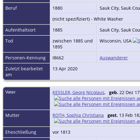
Beruf
1880
Sauk City, Sauk Co
(nicht spezifiziert) - White Washer
Aufenthaltsort
1885
Sauk City, Sauk Co
Tod
zwischen 1885 und
Wisconsin, USA
1895
Personen-Kennung
I8662
Auswanderer
Zuletzt bearbeitet
13 Apr 2020
am
Vater
KESSLER, Georg Nicolaus
,
geb.
22 Dez 17
Mutter
ROTH, Sophia Christiana
gest.
13 Feb 182
Eheschließung
vor 1813