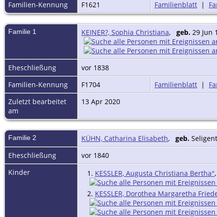
Familien-Kennung
F1621
Familienblatt
|
Fa
Familie 1
KEINER?, Sophia Christiana
,
geb.
29 Jun 
Eheschließung
vor 1838
Familien-Kennung
F1704
Familienblatt
|
Fa
Zuletzt bearbeitet
13 Apr 2020
am
Familie 2
KÜHN, Catharina Elisabeth
,
geb.
Seligen
Eheschließung
vor 1840
Kinder
1.
KESSLER, Augusta Christiana Bertha°
2.
KESSLER, Dorothea Margaretha Friede