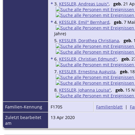
+
3.
KESSLER, Andreas Louis°
,
geb.
21 Apr
+
4.
KESSLER, Emil° Bernhard
,
geb.
7 Mai
Jahre)
5.
KESSLER, Dorothea Christiana
,
geb.
1
+
6.
KESSLER, Christian Edmund°
,
geb.
27
7.
KESSLER, Ernestina Augusta
,
geb.
18
8.
KESSLER, Johanna Louisa°
,
geb.
15 No
Familien-Kennung
F1705
Familienblatt
|
Fa
Zuletzt bearbeitet
13 Apr 2020
am