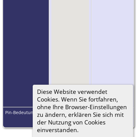
Diese Website verwendet
=
Link zu Google
Cookies. Wenn Sie fortfahren,
Earth
ohne Ihre Browser-Einstellungen
Pin-Bedeutungen
: Adresse
: Ortsteil
: Ort
: Region
:
zu ändern, erklären Sie sich mit
(Bundes-)Staat/-Land
: Land
: Nicht
der Nutzung von Cookies
festgelegt
einverstanden.