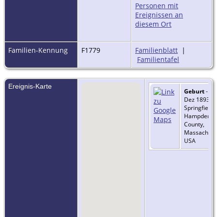
Familien-Kennung
F1779
Familienblatt
|
Familientafel
Ereignis-Karte
Geburt
- 18
Dez 1893 -
Springfield,
Hampden
County,
Massachuse
USA