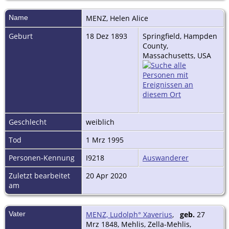
Name
MENZ
,
Helen Alice
Geburt
18 Dez 1893
Springfield, Hampden
County,
Massachusetts, USA
Geschlecht
weiblich
Tod
1 Mrz 1995
Personen-Kennung
I9218
Auswanderer
Zuletzt bearbeitet
20 Apr 2020
am
Vater
MENZ, Ludolph° Xaverius
,
geb.
27
Mrz 1848, Mehlis, Zella-Mehlis,