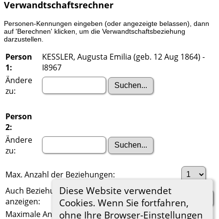
Verwandtschaftsrechner
Personen-Kennungen eingeben (oder angezeigte belassen), dann
auf 'Berechnen' klicken, um die Verwandtschaftsbeziehung
darzustellen.
Person
KESSLER, Augusta Emilia (geb. 12 Aug 1864) -
1:
I8967
Ändere
zu:
Person
2:
Ändere
zu:
Max. Anzahl der Beziehungen:
Diese Website verwendet
Auch Beziehungen über einen Ehepartner
anzeigen:
Cookies. Wenn Sie fortfahren,
ohne Ihre Browser-Einstellungen
Maximale Anzahl der