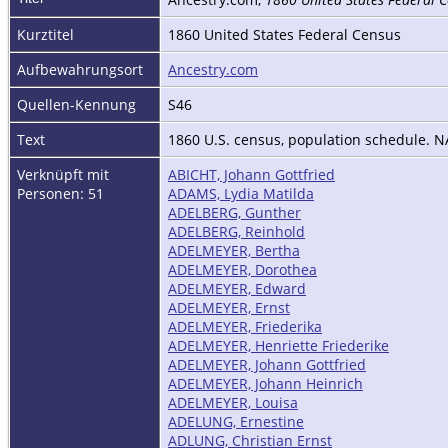
Kurztitel
1860 United States Federal Census
Aufbewahrungsort
Ancestry.com
Quellen-Kennung
S46
Text
1860 U.S. census, population schedule. NA
Verknüpft mit
ABICHT, Johann Gottfried
Personen: 51
ADAMS, Lydia Matilda
ADELBERG, Gunther
ADELBERG, Reinhold
ADELMEYER, Bertha
ADELMEYER, Dorothea
ADELMEYER, Edward
ADELMEYER, Ernst
ADELMEYER, Friederika
ADELMEYER, Henriette Friederike
ADELMEYER, Johann Gottfried
ADELMEYER, Johann Heinrich
ADELMEYER, Louisa
ADELUNG, Ernestine
ADLUNG, Christian Ernst