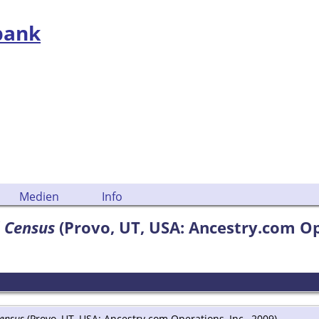
bank
Medien
Info
l Census
(Provo, UT, USA: Ancestry.com Ope
Census
(Provo, UT, USA: Ancestry.com Operations, Inc., 2009).