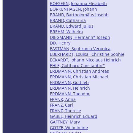
BOESERN, Johanna Elisabeth
BORKENHAGEN, Johann
BRAND, Bartholomäus Joseph
BRAND, Catharina
BRAND, Edward Julius
BREHM, Wilhelm
DIEGMANN, Hermann* Joseph
DIX, Henry
EASTMAN, Sophronia Veronica
EBERHARDT, Louisa° Christine Sophie
ECKARDT, Johann Nicolaus Heinrich
EHLE, Gotthard Constantin*
ERDMANN, Christian Andreas
ERDMANN, Christian Michael
ERDMANN, Gottlieb
ERDMANN, Heinrich
ERDMANN, Theodor
FRANK, Anna
FRANZ, Carl
FRANZ, Therese
GABEL, Heinrich Eduard
GAFFNEY, Mary
GÖTZE, Wilhelmine