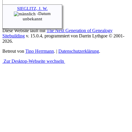
SIEGLITZ, J. W.
-Datum
unbekannt
Diese Website läuft mit
The Next Generation of Genealogy
Sitebuilding
v. 15.0.4, programmiert von Darrin Lythgoe © 2001-
2026.
Betreut von
Tino Herrmann
. |
Datenschutzerklärung
.
Zur Desktop-Webseite wechseln