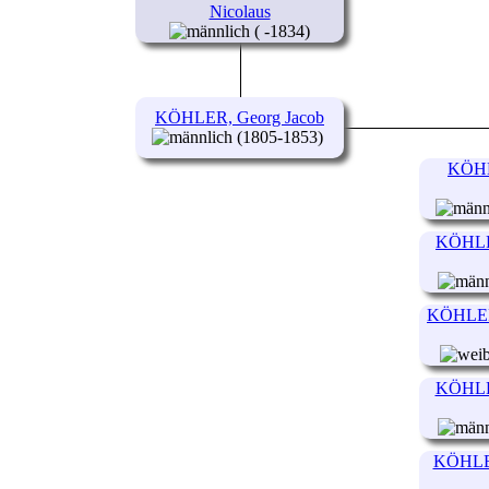
Nicolaus
( -1834)
KÖHLER, Georg Jacob
(1805-1853)
KÖHL
KÖHLER
KÖHLER,
KÖHLER
KÖHLER