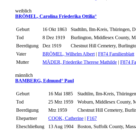
weiblich
BRÖMEL, Carolina Friederika Ottilia°
Geburt
16 Okt 1863
Stadtilm, Ilm-Kreis, Thüringen, 
Tod
8 Dez 1919
Burlington, Middlesex County, 
Beerdigung
Dez 1919
Chestnut Hill Cemetery, Burling
Vater
BRÖMEL, Wilhelm Albert
|
F874 Familienblatt
Mutter
MÄDER, Friederike Therese Mathilde
|
F874 Fa
männlich
BAMBERG, Edmund° Paul
Geburt
16 Mai 1885
Stadtilm, Ilm-Kreis, Thüringe
Tod
25 Mrz 1959
Woburn, Middlesex County, 
Beerdigung
Mrz 1959
Chestnut Hill Cemetery, Burl
Ehepartner
COOK, Catherine
|
F167
Eheschließung
13 Aug 1904
Boston, Suffolk County, Mas