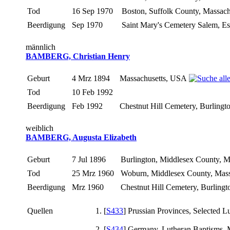
Tod
16 Sep 1970
Boston, Suffolk County, Massac
Beerdigung
Sep 1970
Saint Mary's Cemetery Salem, E
männlich
BAMBERG, Christian Henry
Geburt
4 Mrz 1894
Massachusetts, USA
Tod
10 Feb 1992
Beerdigung
Feb 1992
Chestnut Hill Cemetery, Burling
weiblich
BAMBERG, Augusta Elizabeth
Geburt
7 Jul 1896
Burlington, Middlesex County, 
Tod
25 Mrz 1960
Woburn, Middlesex County, Mas
Beerdigung
Mrz 1960
Chestnut Hill Cemetery, Burling
Quellen
[
S433
] Prussian Provinces, Selected L
[
S434
] Germany, Lutheran Baptisms, M