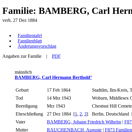
Familie: BAMBERG, Carl Herma
verh. 27 Dez 1884
Familientafel
Familienblatt
Änderungsvorschlag
Angaben zur Familie
|
PDF
männlich
BAMBERG, Carl Hermann Berthold°
Geburt
17 Feb 1864
Stadtilm, Ilm-Kreis,
Tod
14 Mrz 1943
Woburn, Middlesex 
Beerdigung
Mrz 1943
Chestnut Hill Cemet
Eheschließung
27 Dez 1884 [
1
,
2
,
3
]
Berlin, Deutschland 
Vater
BAMBERG, Johann Friedrich Wilhelm
|
F87
Mutter
RAUCHENBACH, Auguste
|
F873 Familien