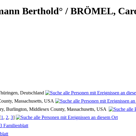
nn Berthold° / BRÖMEL, Carolin
 Thüringen, Deutschland
County, Massachusetts, USA
ery, Burlington, Middlesex County, Massachusetts, USA
[
1
,
2
,
3
]
3 Familienblatt
blatt