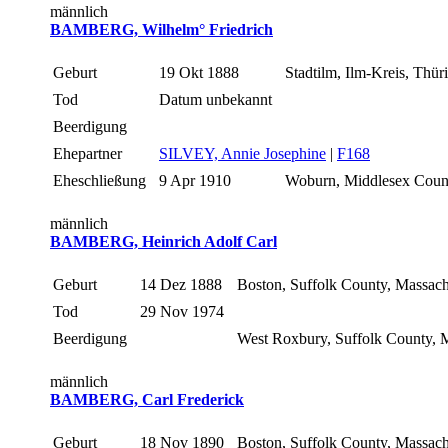
männlich
BAMBERG, Wilhelm° Friedrich
Geburt
19 Okt 1888
Stadtilm, Ilm-Kreis, Thü
Tod
Datum unbekannt
Beerdigung
Ehepartner
SILVEY, Annie Josephine
|
F168
Eheschließung
9 Apr 1910
Woburn, Middlesex Coun
männlich
BAMBERG, Heinrich Adolf Carl
Geburt
14 Dez 1888
Boston, Suffolk County, Massac
Tod
29 Nov 1974
Beerdigung
West Roxbury, Suffolk County,
männlich
BAMBERG, Carl Frederick
Geburt
18 Nov 1890
Boston, Suffolk County, Massac