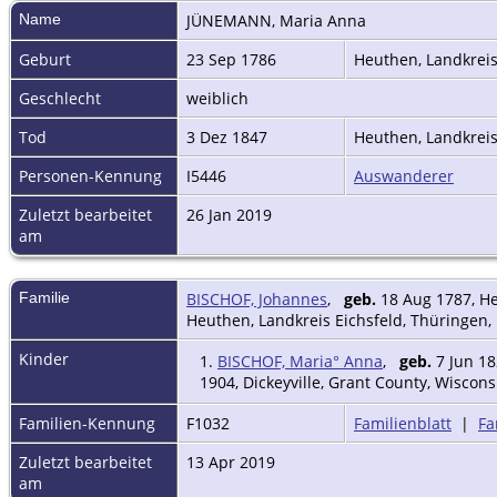
Name
JÜNEMANN
,
Maria Anna
Geburt
23 Sep 1786
Heuthen, Landkreis
Geschlecht
weiblich
Tod
3 Dez 1847
Heuthen, Landkreis
Personen-Kennung
I5446
Auswanderer
Zuletzt bearbeitet
26 Jan 2019
am
Familie
BISCHOF, Johannes
,
geb.
18 Aug 1787, He
Heuthen, Landkreis Eichsfeld, Thüringen
Kinder
1.
BISCHOF, Maria° Anna
,
geb.
7 Jun 18
1904, Dickeyville, Grant County, Wiscon
Familien-Kennung
F1032
Familienblatt
|
Fa
Zuletzt bearbeitet
13 Apr 2019
am