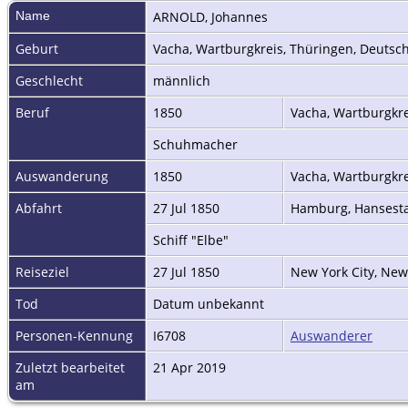
Name
ARNOLD
,
Johannes
Geburt
Vacha, Wartburgkreis, Thüringen, Deuts
Geschlecht
männlich
Beruf
1850
Vacha, Wartburgkr
Schuhmacher
Auswanderung
1850
Vacha, Wartburgkr
Abfahrt
27 Jul 1850
Hamburg, Hansest
Schiff "Elbe"
Reiseziel
27 Jul 1850
New York City, New
Tod
Datum unbekannt
Personen-Kennung
I6708
Auswanderer
Zuletzt bearbeitet
21 Apr 2019
am