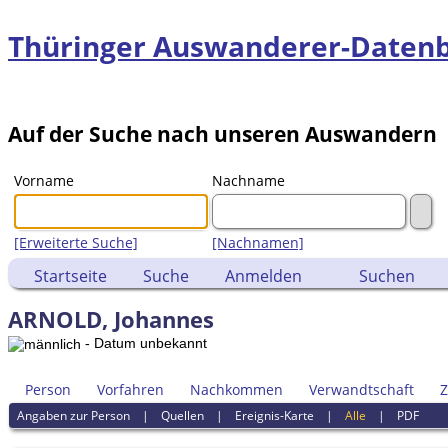
Thüringer Auswanderer-Daten
Auf der Suche nach unseren Auswandern
Vorname
Nachname
[Erweiterte Suche]
[Nachnamen]
Startseite
Suche
Anmelden
Suchen
ARNOLD, Johannes
- Datum unbekannt
Person
Vorfahren
Nachkommen
Verwandtschaft
Z
Angaben zur Person
|
Quellen
|
Ereignis-Karte
|
Alle
|
PDF