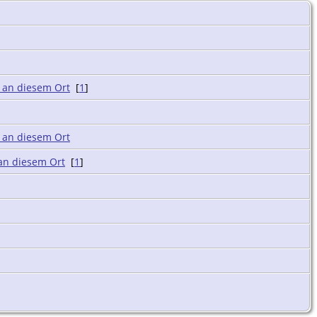
[
1
]
[
1
]