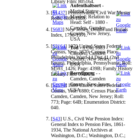
Library Film: 805164.
Aufenthaltsort
-
Marital Status:
[
S1437
] Pennsylvania, Civil War Muster
Married; Relation to
Rolls, 1860-1869.
Head: Self - 1880 -
Camden, Camden
[
S683
] New Jersey, Deaths and Burials
County, New Jersey,
Index, 1798-1971.
USA
[
S2164
] 1870 United States Federal
Tod
- 6 Okt 1883 -
Census, Year: 1870; Census Place:
Camden, Camden
Philadelphia Ward 14 Dist 41 (2nd
County, New Jersey,
Enum), Philadelphia, Pennsylvania; Roll:
USA
M593_1426; Page: 439B; Family History
Beerdigung
- -
Library Film: 552925.
Camden, Camden
County, New Jersey,
[
S2174
] 1880 United States Federal
USA
Census, Year: 1880; Census Place:
Camden, Camden, New Jersey; Roll:
773; Page: 64B; Enumeration District:
040.
[
S43
] U.S., Civil War Pension Index:
General Index to Pension Files, 1861-
1934, The National Archives at
Washington, D.C.; Washington, D.C.;