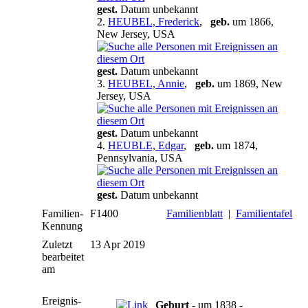
gest.
Datum unbekannt
2.
HEUBEL, Frederick
,
geb.
um 1866,
New Jersey, USA
gest.
Datum unbekannt
3.
HEUBEL, Annie
,
geb.
um 1869, New
Jersey, USA
gest.
Datum unbekannt
4.
HEUBLE, Edgar
,
geb.
um 1874,
Pennsylvania, USA
gest.
Datum unbekannt
Familien-
F1400
Familienblatt
|
Familientafel
Kennung
Zuletzt
13 Apr 2019
bearbeitet
am
Ereignis-
Geburt
- um 1838 -