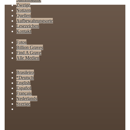
Zweige
Notizen
Quellen
Aufbewahrungsorte
Lesezeichen
Kontakt
Fotos
Billion Graves
Find A Grave
Alle Medien
Brasileiro
*Deutsch
English
Español
Français
Nederlands
Sverige