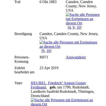
Tod
6 Okt 1883
Camden, Camden
County, New Jersey,
USA
[
4
,
9
,
10
]
Beerdigung
Camden, Camden County, New Jersey,
USA
[
9
,
10
]
Personen-
I6971
Auswanderer
Kennung
Zuletzt
23 Apr 2019
bearbeitet am
Vater
HEUBEL, Friedrich° August Gustav
Ferdinand
,
geb.
um 1799, Rudolstadt,
Landkreis Saalfeld-Rudolstadt, Thüringen,
Deutschland