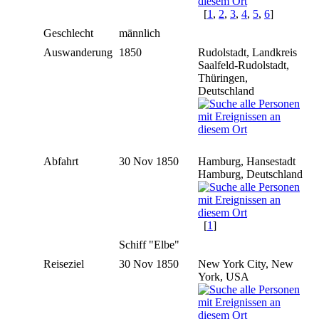
[
1
,
2
,
3
,
4
,
5
,
6
]
Geschlecht
männlich
Auswanderung
1850
Rudolstadt, Landkreis
Saalfeld-Rudolstadt,
Thüringen,
Deutschland
Abfahrt
30 Nov 1850
Hamburg, Hansestadt
Hamburg, Deutschland
[
1
]
Schiff "Elbe"
Reiseziel
30 Nov 1850
New York City, New
York, USA