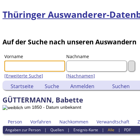
Thüringer Auswanderer-Daten
Auf der Suche nach unseren Auswandern
Vorname
Nachname
[Erweiterte Suche]
[Nachnamen]
Startseite
Suche
Anmelden
Suchen
GÜTTERMANN, Babette
um 1850 - Datum unbekannt
Person
Vorfahren
Nachkommen
Verwandtschaft
Z
Angaben zur Person
|
Quellen
|
Ereignis-Karte
|
Alle
|
PDF