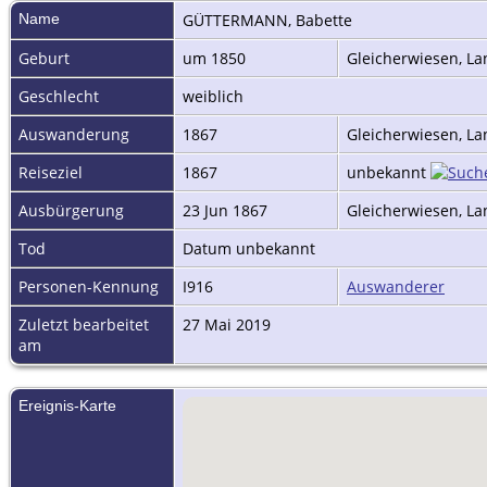
Name
GÜTTERMANN
,
Babette
Geburt
um 1850
Gleicherwiesen, L
Geschlecht
weiblich
Auswanderung
1867
Gleicherwiesen, L
Reiseziel
1867
unbekannt
Ausbürgerung
23 Jun 1867
Gleicherwiesen, L
Tod
Datum unbekannt
Personen-Kennung
I916
Auswanderer
Zuletzt bearbeitet
27 Mai 2019
am
Ereignis-Karte