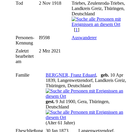
Tod
2 Nov 1918
Triebes, Zeulenroda-Triebes,
Landkreis Greiz, Thüringen,
Deutschland
[
1
]
Personen-
I9598
Auswanderer
Kennung
Zuletzt
2 Mrz 2021
bearbeitet
am
Familie
BERGNER, Franz Eduard
,
geb.
10 Apr
1839, Langenwetzendorf, Landkreis Greiz,
Thüringen, Deutschland
gest.
9 Jul 1900, Gera, Thüringen,
Deutschland
(Alter 61 Jahre)
Eheschließung
30 Jan 1873
Langenwetzendorf,