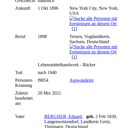
Geschlecht
männlich
Ankunft
1 Okt 1896
New York City, New York,
USA
[
1
]
Beruf
1898
Treuen, Vogtlandkreis,
Sachsen, Deutschland
[
1
]
Lebensmittelhandwerk - Bäcker
Tod
nach 1940
Personen-
I9854
Auswanderer
Kennung
Zuletzt
20 Mrz 2021
bearbeitet
am
Vater
BERGNER, Eduard
,
geb.
2 Feb 1830,
Langenwetzendorf, Landkreis Greiz,
Thüringen, Deutschland