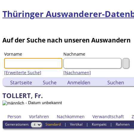
Thüringer Auswanderer-Daten
Auf der Suche nach unseren Auswandern
Vorname
Nachname
[Erweiterte Suche]
[Nachnamen]
Startseite
Suche
Anmelden
Suchen
TOLLERT, Fr.
- Datum unbekannt
Person
Vorfahren
Nachkommen
Verwandtschaft
Z
Generationen:
Standard
|
Vertikal
|
Kompakt
|
Rahmen