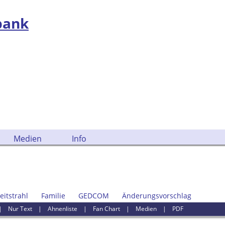
bank
Medien
Info
eitstrahl
Familie
GEDCOM
Änderungsvorschlag
|
Nur Text
|
Ahnenliste
|
Fan Chart
|
Medien
|
PDF