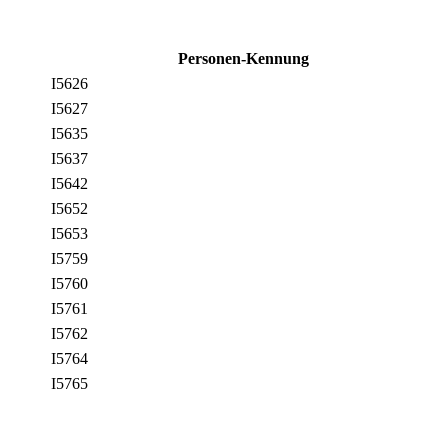
Personen-Kennung
I5626
I5627
I5635
I5637
I5642
I5652
I5653
I5759
I5760
I5761
I5762
I5764
I5765