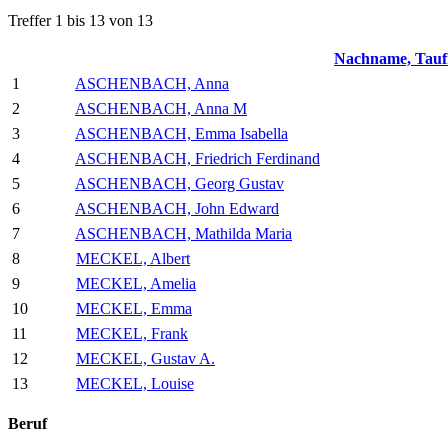
Treffer 1 bis 13 von 13
Nachname, Tau
1
ASCHENBACH, Anna
2
ASCHENBACH, Anna M
3
ASCHENBACH, Emma Isabella
4
ASCHENBACH, Friedrich Ferdinand
5
ASCHENBACH, Georg Gustav
6
ASCHENBACH, John Edward
7
ASCHENBACH, Mathilda Maria
8
MECKEL, Albert
9
MECKEL, Amelia
10
MECKEL, Emma
11
MECKEL, Frank
12
MECKEL, Gustav A.
13
MECKEL, Louise
Beruf