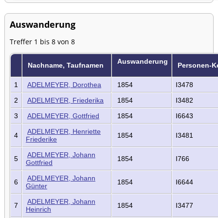
Auswanderung
Treffer 1 bis 8 von 8
Auswanderung
Nachname, Taufnamen
Personen-
1
ADELMEYER, Dorothea
1854
I3478
2
ADELMEYER, Friederika
1854
I3482
3
ADELMEYER, Gottfried
1854
I6643
ADELMEYER, Henriette
4
1854
I3481
Friederike
ADELMEYER, Johann
5
1854
I766
Gottfried
ADELMEYER, Johann
6
1854
I6644
Günter
ADELMEYER, Johann
7
1854
I3477
Heinrich