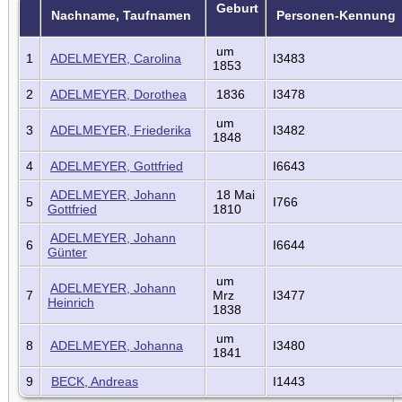
Geburt
Nachname, Taufnamen
Personen-Kennung
um
1
ADELMEYER, Carolina
I3483
1853
2
ADELMEYER, Dorothea
1836
I3478
um
3
ADELMEYER, Friederika
I3482
1848
4
ADELMEYER, Gottfried
I6643
ADELMEYER, Johann
18 Mai
5
I766
Gottfried
1810
ADELMEYER, Johann
6
I6644
Günter
um
ADELMEYER, Johann
7
Mrz
I3477
Heinrich
1838
um
8
ADELMEYER, Johanna
I3480
1841
9
BECK, Andreas
I1443