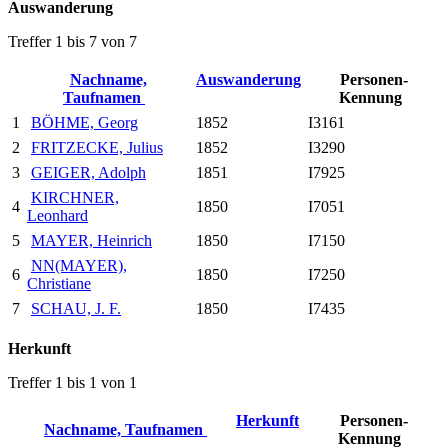
Auswanderung
Treffer 1 bis 7 von 7
Nachname,
Auswanderung
Personen-
Taufnamen
Kennung
1
BÖHME, Georg
1852
I3161
2
FRITZECKE, Julius
1852
I3290
3
GEIGER, Adolph
1851
I7925
KIRCHNER,
4
1850
I7051
Leonhard
5
MAYER, Heinrich
1850
I7150
NN(MAYER),
6
1850
I7250
Christiane
7
SCHAU, J. F.
1850
I7435
Herkunft
Treffer 1 bis 1 von 1
Herkunft
Personen-
Nachname, Taufnamen
Kennung