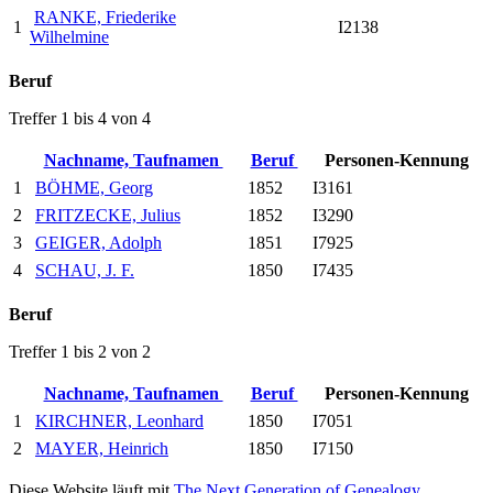
RANKE, Friederike
1
I2138
Wilhelmine
Beruf
Treffer 1 bis 4 von 4
Nachname, Taufnamen
Beruf
Personen-Kennung
1
BÖHME, Georg
1852
I3161
2
FRITZECKE, Julius
1852
I3290
3
GEIGER, Adolph
1851
I7925
4
SCHAU, J. F.
1850
I7435
Beruf
Treffer 1 bis 2 von 2
Nachname, Taufnamen
Beruf
Personen-Kennung
1
KIRCHNER, Leonhard
1850
I7051
2
MAYER, Heinrich
1850
I7150
Diese Website läuft mit
The Next Generation of Genealogy