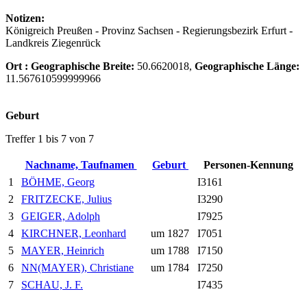
Notizen:
Königreich Preußen - Provinz Sachsen - Regierungsbezirk Erfurt -
Landkreis Ziegenrück
Ort :
Geographische Breite:
50.6620018,
Geographische Länge:
11.567610599999966
Geburt
Treffer 1 bis 7 von 7
Nachname, Taufnamen
Geburt
Personen-Kennung
1
BÖHME, Georg
I3161
2
FRITZECKE, Julius
I3290
3
GEIGER, Adolph
I7925
4
KIRCHNER, Leonhard
um 1827
I7051
5
MAYER, Heinrich
um 1788
I7150
6
NN(MAYER), Christiane
um 1784
I7250
7
SCHAU, J. F.
I7435