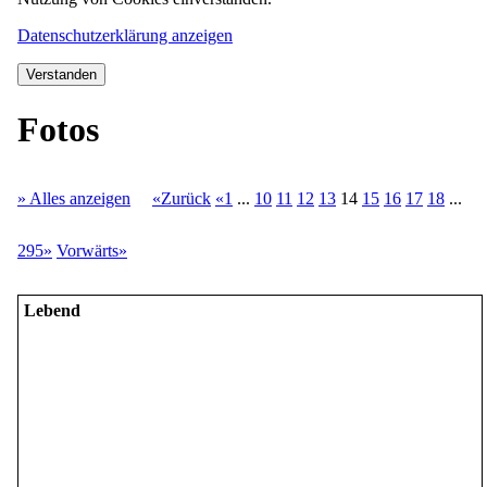
Datenschutzerklärung anzeigen
Verstanden
Fotos
» Alles anzeigen
«Zurück
«1
...
10
11
12
13
14
15
16
17
18
...
295»
Vorwärts»
Lebend