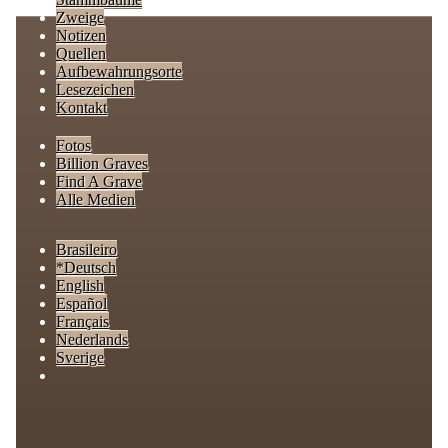
Zweige
Notizen
Quellen
Aufbewahrungsorte
Lesezeichen
Kontakt
Fotos
Billion Graves
Find A Grave
Alle Medien
Brasileiro
*Deutsch
English
Español
Français
Nederlands
Sverige