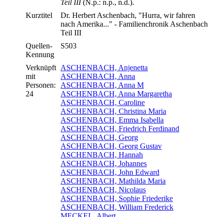
Teil III
(N.p.: n.p., n.d.).
Kurztitel
Dr. Herbert Aschenbach, "Hurra, wir fahren
nach Amerika..." - Familienchronik Aschenbach
Teil III
Quellen-
S503
Kennung
Verknüpft
ASCHENBACH, Anjenetta
mit
ASCHENBACH, Anna
Personen:
ASCHENBACH, Anna M
24
ASCHENBACH, Anna Margaretha
ASCHENBACH, Caroline
ASCHENBACH, Christina Maria
ASCHENBACH, Emma Isabella
ASCHENBACH, Friedrich Ferdinand
ASCHENBACH, Georg
ASCHENBACH, Georg Gustav
ASCHENBACH, Hannah
ASCHENBACH, Johannes
ASCHENBACH, John Edward
ASCHENBACH, Mathilda Maria
ASCHENBACH, Nicolaus
ASCHENBACH, Sophie Friederike
ASCHENBACH, William Frederick
MECKEL, Albert