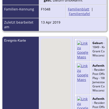
gest.
Datum unbekannt
Familien-Kennung
F1048
Familienblatt
|
Familientafel
Zuletzt bearbeitet
13 Apr 2019
am
Ereignis-Karte
Geburt
- 6 
1849 - Kieler
Grant Count
Wisconsin, 
Aufenthalt
- Residence
Post Office: 
Play - 1860 -
Jamestown,
Grant Count
Wisconsin, 
Aufenthalt
- Residence
Post Office: