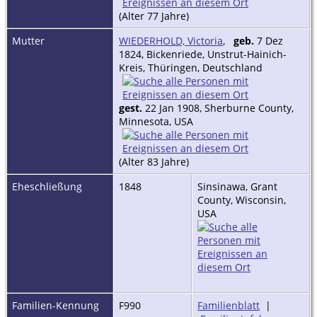
(Alter 77 Jahre)
Mutter
WIEDERHOLD, Victoria
,
geb.
7 Dez
1824, Bickenriede, Unstrut-Hainich-
Kreis, Thüringen, Deutschland
gest.
22 Jan 1908, Sherburne County,
Minnesota, USA
(Alter 83 Jahre)
Eheschließung
1848
Sinsinawa, Grant
County, Wisconsin,
USA
Familien-Kennung
F990
Familienblatt
|