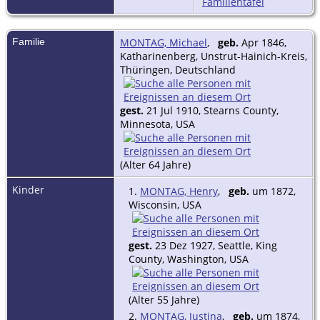
Familientafel
Familie
MONTAG, Michael
,
geb.
Apr 1846,
Katharinenberg, Unstrut-Hainich-Kreis,
Thüringen, Deutschland
gest.
21 Jul 1910, Stearns County,
Minnesota, USA
(Alter 64 Jahre)
Kinder
1.
MONTAG, Henry
,
geb.
um 1872,
Wisconsin, USA
gest.
23 Dez 1927, Seattle, King
County, Washington, USA
(Alter 55 Jahre)
2.
MONTAG, Justina
,
geb.
um 1874,