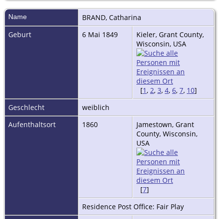
Name
BRAND
,
Catharina
Geburt
6 Mai 1849
Kieler, Grant County,
Wisconsin, USA
[
1
,
2
,
3
,
4
,
6
,
7
,
10
]
Geschlecht
weiblich
Aufenthaltsort
1860
Jamestown, Grant
County, Wisconsin,
USA
[
7
]
Residence Post Office: Fair Play