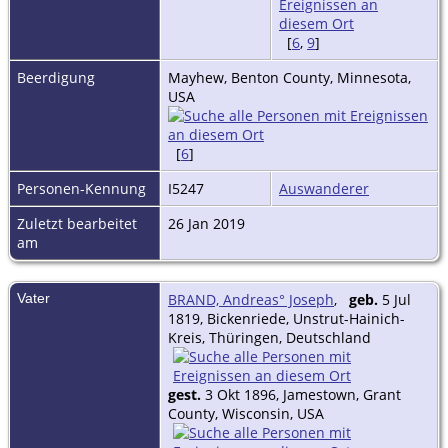
[
6
,
9
]
Beerdigung
Mayhew, Benton County, Minnesota,
USA
[
6
]
Personen-Kennung
I5247
Auswanderer
Zuletzt bearbeitet
26 Jan 2019
am
Vater
BRAND, Andreas° Joseph
,
geb.
5 Jul
1819, Bickenriede, Unstrut-Hainich-
Kreis, Thüringen, Deutschland
gest.
3 Okt 1896, Jamestown, Grant
County, Wisconsin, USA