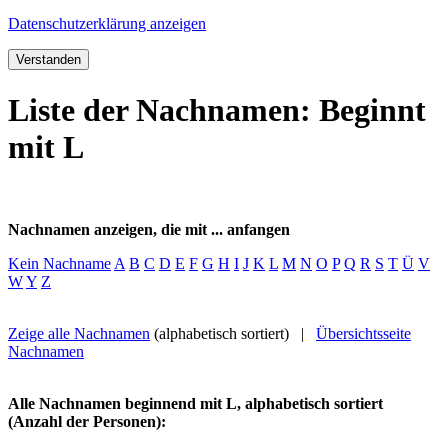
Datenschutzerklärung anzeigen
Verstanden
Liste der Nachnamen: Beginnt
mit L
Nachnamen anzeigen, die mit ... anfangen
Kein Nachname
A
B
C
D
E
F
G
H
I
J
K
L
M
N
O
P
Q
R
S
T
Ü
V
W
Y
Z
Zeige alle Nachnamen
(alphabetisch sortiert) |
Übersichtsseite
Nachnamen
Alle Nachnamen beginnend mit L, alphabetisch sortiert
(Anzahl der Personen):