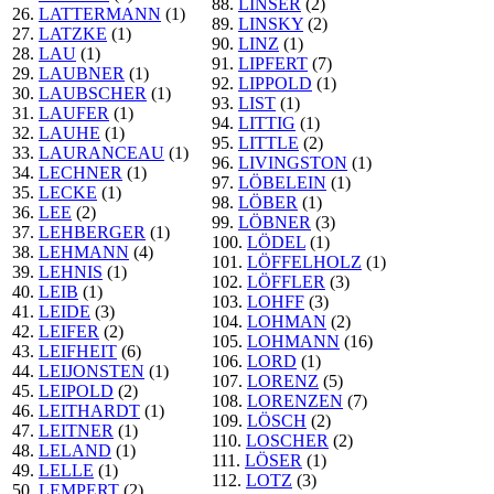
88.
LINSER
(2)
26.
LATTERMANN
(1)
89.
LINSKY
(2)
27.
LATZKE
(1)
90.
LINZ
(1)
28.
LAU
(1)
91.
LIPFERT
(7)
29.
LAUBNER
(1)
92.
LIPPOLD
(1)
30.
LAUBSCHER
(1)
93.
LIST
(1)
31.
LAUFER
(1)
94.
LITTIG
(1)
32.
LAUHE
(1)
95.
LITTLE
(2)
33.
LAURANCEAU
(1)
96.
LIVINGSTON
(1)
34.
LECHNER
(1)
97.
LÖBELEIN
(1)
35.
LECKE
(1)
98.
LÖBER
(1)
36.
LEE
(2)
99.
LÖBNER
(3)
37.
LEHBERGER
(1)
100.
LÖDEL
(1)
38.
LEHMANN
(4)
101.
LÖFFELHOLZ
(1)
39.
LEHNIS
(1)
102.
LÖFFLER
(3)
40.
LEIB
(1)
103.
LOHFF
(3)
41.
LEIDE
(3)
104.
LOHMAN
(2)
42.
LEIFER
(2)
105.
LOHMANN
(16)
43.
LEIFHEIT
(6)
106.
LORD
(1)
44.
LEIJONSTEN
(1)
107.
LORENZ
(5)
45.
LEIPOLD
(2)
108.
LORENZEN
(7)
46.
LEITHARDT
(1)
109.
LÖSCH
(2)
47.
LEITNER
(1)
110.
LOSCHER
(2)
48.
LELAND
(1)
111.
LÖSER
(1)
49.
LELLE
(1)
112.
LOTZ
(3)
50.
LEMPERT
(2)