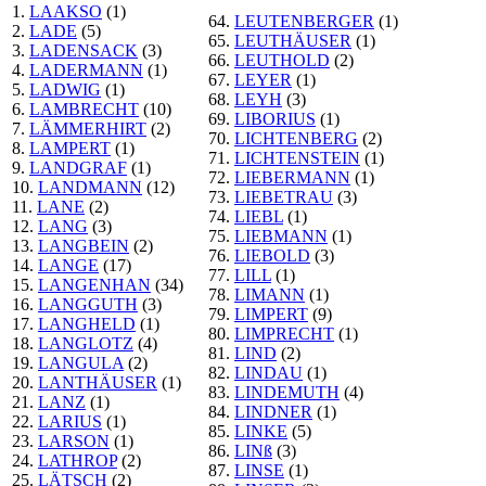
1.
LAAKSO
(1)
64.
LEUTENBERGER
(1)
2.
LADE
(5)
65.
LEUTHÄUSER
(1)
3.
LADENSACK
(3)
66.
LEUTHOLD
(2)
4.
LADERMANN
(1)
67.
LEYER
(1)
5.
LADWIG
(1)
68.
LEYH
(3)
6.
LAMBRECHT
(10)
69.
LIBORIUS
(1)
7.
LÄMMERHIRT
(2)
70.
LICHTENBERG
(2)
8.
LAMPERT
(1)
71.
LICHTENSTEIN
(1)
9.
LANDGRAF
(1)
72.
LIEBERMANN
(1)
10.
LANDMANN
(12)
73.
LIEBETRAU
(3)
11.
LANE
(2)
74.
LIEBL
(1)
12.
LANG
(3)
75.
LIEBMANN
(1)
13.
LANGBEIN
(2)
76.
LIEBOLD
(3)
14.
LANGE
(17)
77.
LILL
(1)
15.
LANGENHAN
(34)
78.
LIMANN
(1)
16.
LANGGUTH
(3)
79.
LIMPERT
(9)
17.
LANGHELD
(1)
80.
LIMPRECHT
(1)
18.
LANGLOTZ
(4)
81.
LIND
(2)
19.
LANGULA
(2)
82.
LINDAU
(1)
20.
LANTHÄUSER
(1)
83.
LINDEMUTH
(4)
21.
LANZ
(1)
84.
LINDNER
(1)
22.
LARIUS
(1)
85.
LINKE
(5)
23.
LARSON
(1)
86.
LINß
(3)
24.
LATHROP
(2)
87.
LINSE
(1)
25.
LÄTSCH
(2)